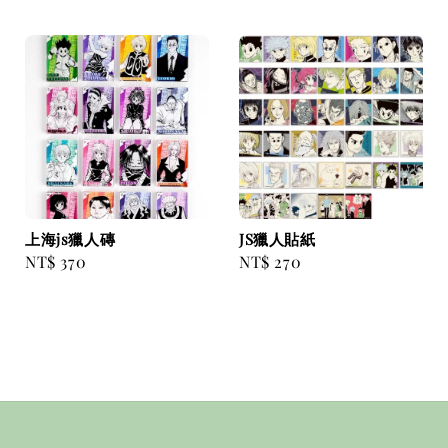
price
price
上海js獵人磚
JS獵人貼紙
Regular
NT$ 370
Regular
NT$ 270
price
price