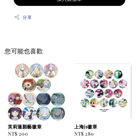
分享
您可能也喜歡
芙莉蓮顏藝徽章
上海js徽章
Regular
NT$ 200
Regular
NT$ 280