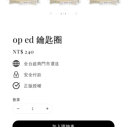
1
/
1
op ed 鑰匙圈
Regular
NT$ 240
price
全台超商門市運送
安全付款
正版授權
數量
加入購物車