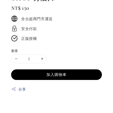
Regular
NT$ 150
price
全台超商門市運送
安全付款
正版授權
數量
加入購物車
分享