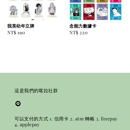
我英幼年立牌
念能力數據卡
Regular
NT$ 190
Regular
NT$ 220
price
price
這是我們的喀拉社群
可以支付的方式 1. 信用卡 2. atm 轉帳 3. linepay
4. applepay