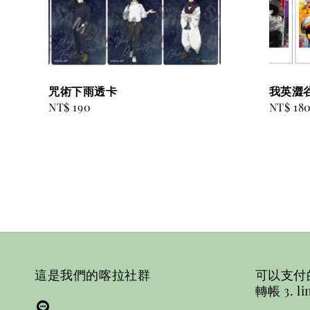
咒術下雨透卡
我英澀
Regular
NT$ 190
Regular
NT$ 18
price
price
這是我們的喀拉社群
可以支付的方
轉帳 3. li