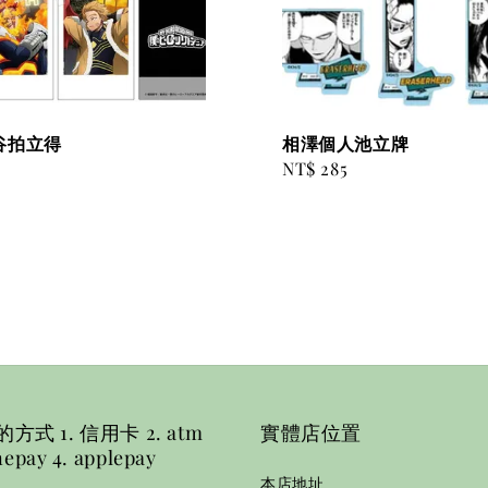
谷拍立得
相澤個人池立牌
0
Regular
NT$ 285
price
式 1. 信用卡 2. atm
實體店位置
nepay 4. applepay
本店地址