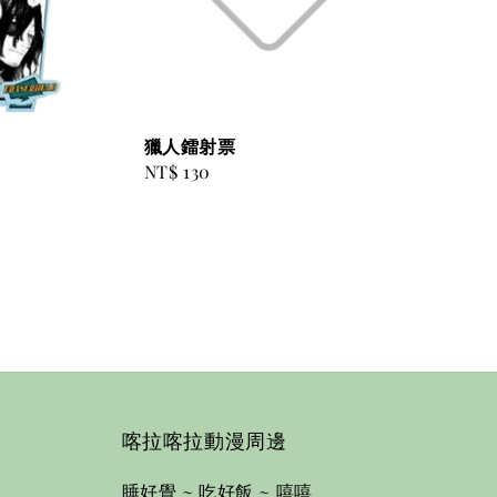
獵人鐳射票
Regular
NT$ 130
price
喀拉喀拉動漫周邊
睡好覺 ~ 吃好飯 ~ 嘻嘻