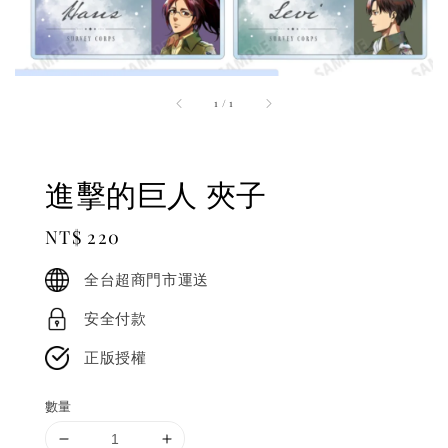
1
/
1
進擊的巨人 夾子
Regular
NT$ 220
price
全台超商門市運送
安全付款
正版授權
數量