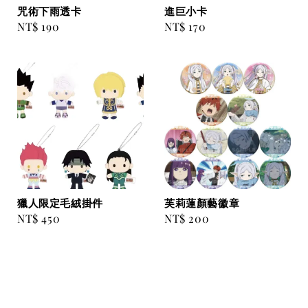
咒術下雨透卡
進巨小卡
Regular
NT$ 190
Regular
NT$ 170
price
price
獵人限定毛絨掛件
芙莉蓮顏藝徽章
Regular
NT$ 450
Regular
NT$ 200
price
price