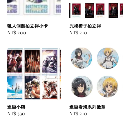
獵人側顏拍立得小卡
咒術椅子拍立得
Regular
NT$ 200
Regular
NT$ 210
price
price
進巨小磚
進巨看海系列徽章
Regular
NT$ 330
Regular
NT$ 210
price
price