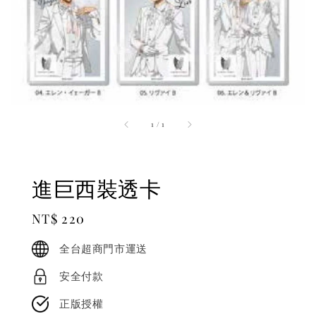
1
/
1
進巨西裝透卡
Regular
NT$ 220
price
全台超商門市運送
安全付款
正版授權