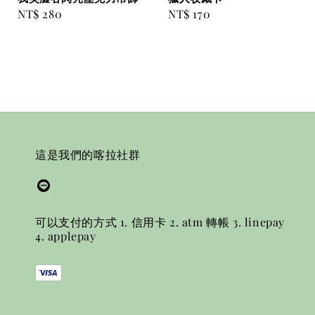
Regular
NT$ 280
Regular
NT$ 170
price
price
這是我們的喀拉社群
可以支付的方式 1. 信用卡 2. atm 轉帳 3. linepay
4. applepay