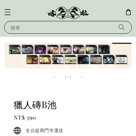
搜尋
1
/
1
獵人磚B池
Regular
NT$ 390
price
全台超商門市運送