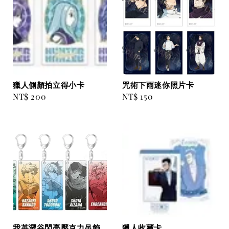
獵人側顏拍立得小卡
咒術下雨迷你照片卡
Regular
NT$ 200
Regular
NT$ 150
price
price
我英澀谷閃亮壓克力吊飾
獵人收藏卡