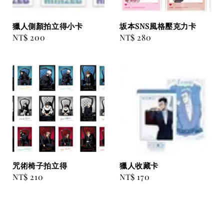
獵人側顏拍立得小卡
坂本SNS風格壓克力卡
Regular
NT$ 200
Regular
NT$ 280
price
price
咒術椅子拍立得
獵人收藏卡
Regular
NT$ 210
Regular
NT$ 170
price
price