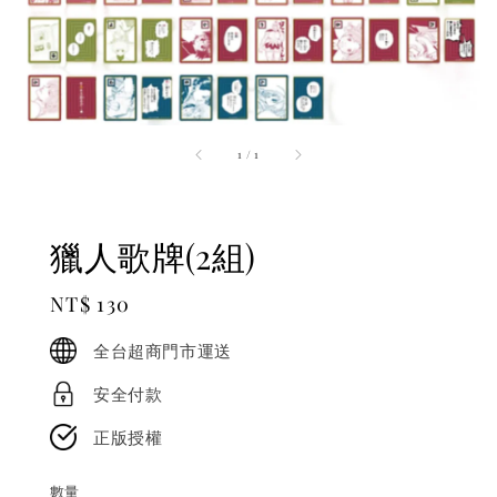
1
/
1
獵人歌牌(2組)
Regular
NT$ 130
price
全台超商門市運送
安全付款
正版授權
數量