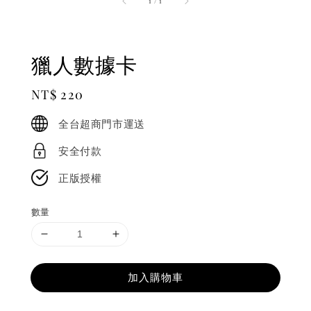
1
/
1
獵人數據卡
Regular
NT$ 220
price
全台超商門市運送
安全付款
正版授權
數量
加入購物車