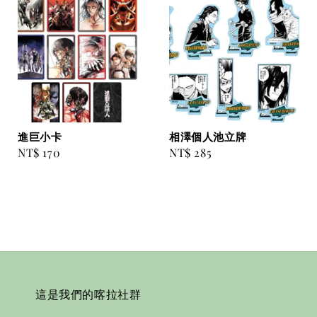
進巨小卡
相澤個人池立牌
Regular
NT$ 170
Regular
NT$ 285
price
price
這是我們的喀拉社群