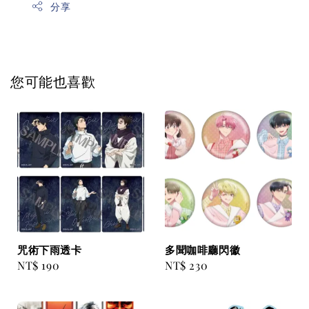
分享
您可能也喜歡
咒術下雨透卡
多聞咖啡廳閃徽
Regular
NT$ 190
Regular
NT$ 230
price
price