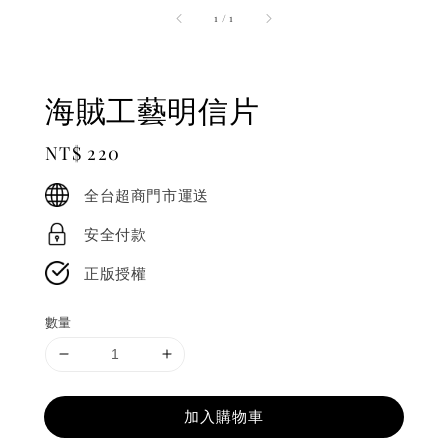
1
/
1
海賊工藝明信片
Regular
NT$ 220
price
全台超商門市運送
安全付款
正版授權
數量
加入購物車