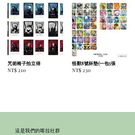
咒術椅子拍立得
怪獸8號杯墊(一包5張
Regular
NT$ 210
Regular
NT$ 230
price
price
這是我們的喀拉社群