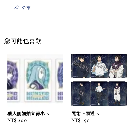
分享
您可能也喜歡
獵人側顏拍立得小卡
咒術下雨透卡
Regular
NT$ 200
Regular
NT$ 190
price
price