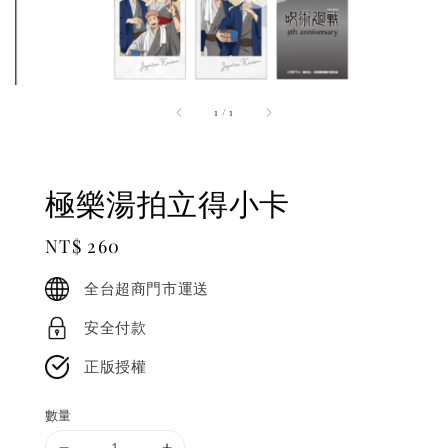
1
/
1
極樂湯拍立得小卡
Regular
NT$ 260
price
全台超商門市運送
安全付款
正版授權
數量