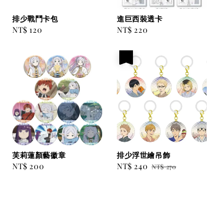
排少戰鬥卡包
進巨西裝透卡
Regular
NT$ 120
Regular
NT$ 220
price
price
優惠
芙莉蓮顏藝徽章
排少浮世繪吊飾
Regular
NT$ 200
Sale
NT$ 240
Regular
NT$ 270
price
price
price