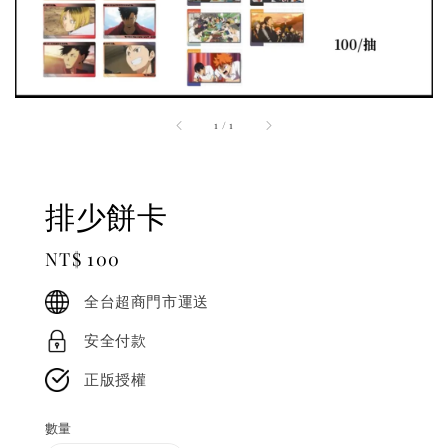
1
/
1
排少餅卡
Regular
NT$ 100
price
全台超商門市運送
安全付款
正版授權
數量