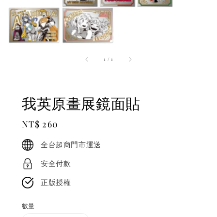
1
/
1
我英原畫展鏡面貼
Regular
NT$ 260
price
全台超商門市運送
安全付款
正版授權
數量