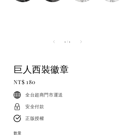
1
/
1
巨人西裝徽章
Regular
NT$ 180
price
全台超商門市運送
安全付款
正版授權
數量