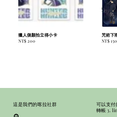
獵人側顏拍立得小卡
咒術下
Regular
NT$ 200
Regular
NT$ 15
price
price
這是我們的喀拉社群
可以支付的方
轉帳 3. li