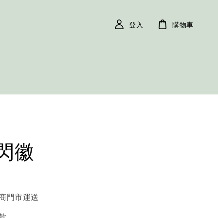
登入
購物車
閃徽
商門市運送
款