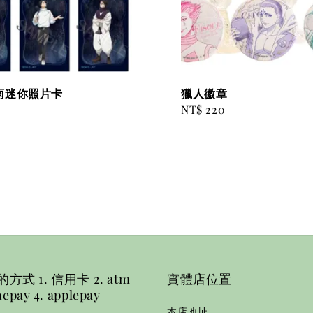
雨迷你照片卡
獵人徽章
0
Regular
NT$ 220
price
式 1. 信用卡 2. atm
實體店位置
nepay 4. applepay
本店地址