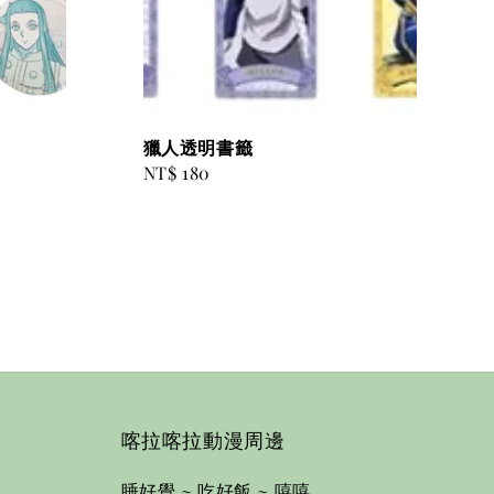
獵人透明書籤
Regular
NT$ 180
price
喀拉喀拉動漫周邊
睡好覺 ~ 吃好飯 ~ 嘻嘻