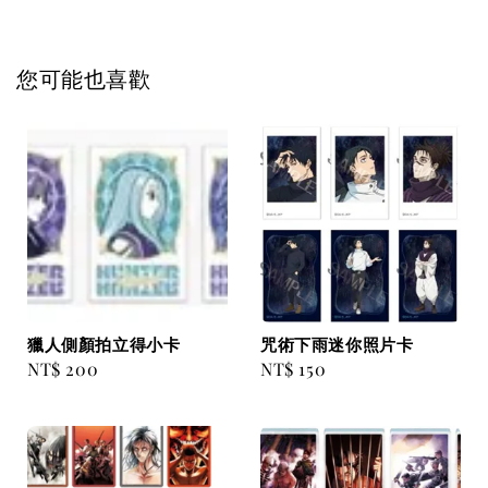
您可能也喜歡
獵人側顏拍立得小卡
咒術下雨迷你照片卡
Regular
NT$ 200
Regular
NT$ 150
price
price