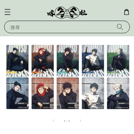
搜尋
1
/
1