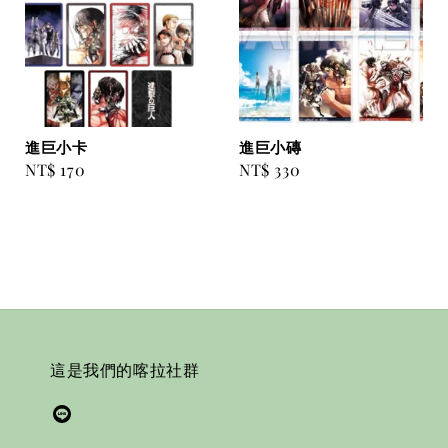
進巨小卡
進巨小磚
Regular
NT$ 170
Regular
NT$ 330
price
price
這是我們的喀拉社群