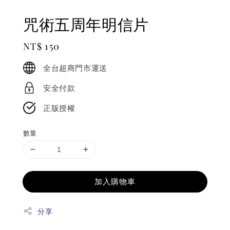
咒術五周年明信片
Regular
NT$ 150
price
全台超商門市運送
安全付款
正版授權
數量
加入購物車
分享