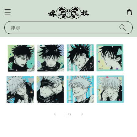
搜尋
1
/
1