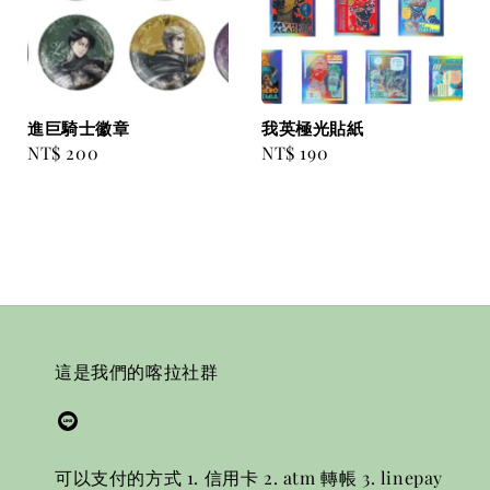
進巨騎士徽章
我英極光貼紙
Regular
NT$ 200
Regular
NT$ 190
price
price
這是我們的喀拉社群
可以支付的方式 1. 信用卡 2. atm 轉帳 3. linepay