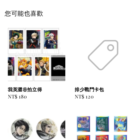
您可能也喜歡
我英澀谷拍立得
排少戰鬥卡包
Regular
NT$ 180
Regular
NT$ 120
price
price