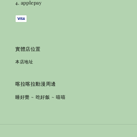
4. applepay
實體店位置
本店地址
喀拉喀拉動漫周邊
睡好覺 ~ 吃好飯 ~ 嘻嘻