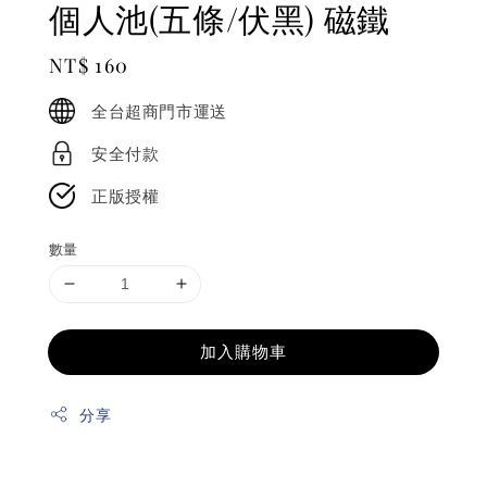
個人池(五條/伏黑) 磁鐵
Regular
NT$ 160
price
全台超商門市運送
安全付款
正版授權
數量
加入購物車
分享