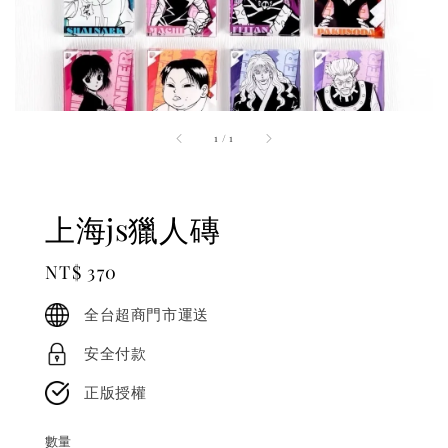
1
/
1
上海js獵人磚
Regular
NT$ 370
price
全台超商門市運送
安全付款
正版授權
數量