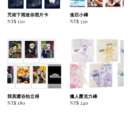
咒術下雨迷你照片卡
進巨小磚
Regular
NT$ 150
Regular
NT$ 330
price
price
我英澀谷拍立得
獵人壓克力磚
Regular
NT$ 180
Regular
NT$ 240
price
price