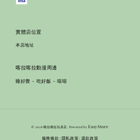
實體店位置
本店地址
喀拉喀拉動漫周邊
睡好覺 ~ 吃好飯 ~ 嘻嘻
EasyStore
© 2026 喀拉喀拉玩具店. Powered by
服務條款
隱私政策
退款政策
|
|