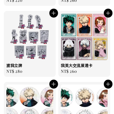
Regular
NT$ 220
Regular
NT$ 260
price
price
渡我立牌
我英大交流展透卡
Regular
NT$ 280
Regular
NT$ 260
price
price