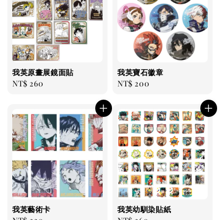
我英原畫展鏡面貼
我英寶石徽章
Regular
NT$ 260
Regular
NT$ 200
price
price
我英藝術卡
我英幼馴染貼紙