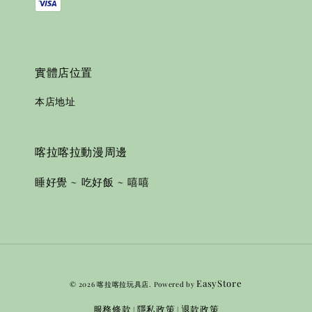
實體店位置
本店地址
喀拉喀拉動漫周邊
睡好覺 ~ 吃好飯 ~ 嘻嘻
EasyStore
© 2026 喀拉喀拉玩具店. Powered by
服務條款
隱私政策
退款政策
|
|